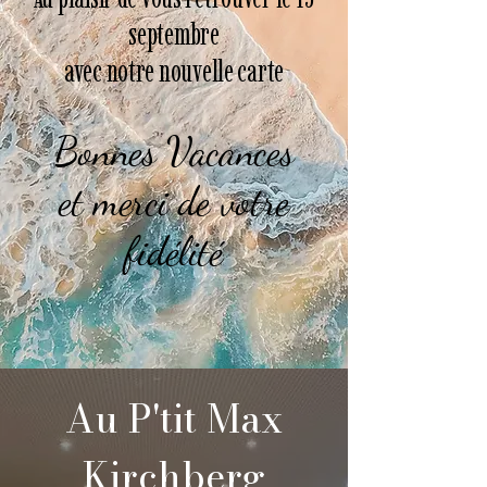
septembre
avec notre nouvelle carte
Bonnes Vacances
et merci de votre
fidélité
Au P'tit Max
Kirchberg